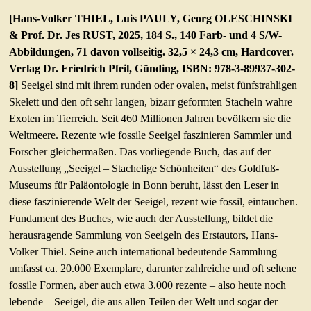
[Hans-Volker THIEL, Luis PAULY, Georg OLESCHINSKI
& Prof. Dr. Jes RUST, 2025, 184 S., 140 Farb- und 4 S/W-
Abbildungen, 71 davon vollseitig. 32,5 × 24,3 cm, Hardcover.
Verlag Dr. Friedrich Pfeil, Günding, ISBN: 978-3-89937-302-
8]
Seeigel sind mit ihrem runden oder ovalen, meist fünfstrahligen
Skelett und den oft sehr langen, bizarr geformten Stacheln wahre
Exoten im Tierreich. Seit 460 Millionen Jahren bevölkern sie die
Weltmeere. Rezente wie fossile Seeigel faszinieren Sammler und
Forscher gleichermaßen. Das vorliegende Buch, das auf der
Ausstellung „Seeigel – Stachelige Schönheiten“ des Goldfuß-
Museums für Paläontologie in Bonn beruht, lässt den Leser in
diese faszinierende Welt der Seeigel, rezent wie fossil, eintauchen.
Fundament des Buches, wie auch der Ausstellung, bildet die
herausragende Sammlung von Seeigeln des Erstautors, Hans-
Volker Thiel. Seine auch international bedeutende Sammlung
umfasst ca. 20.000 Exemplare, darunter zahlreiche und oft seltene
fossile Formen, aber auch etwa 3.000 rezente – also heute noch
lebende – Seeigel, die aus allen Teilen der Welt und sogar der