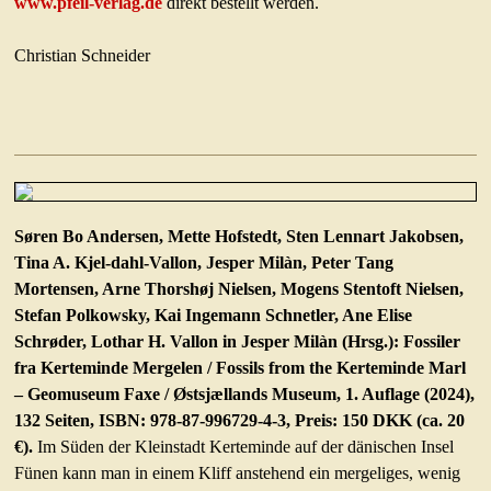
www.pfeil-verlag.de
direkt bestellt werden.
Christian Schneider
Søren Bo Andersen, Mette Hofstedt, Sten Lennart Jakobsen,
Tina A. Kjel-dahl-Vallon, Jesper Milàn, Peter Tang
Mortensen, Arne Thorshøj Nielsen, Mogens Stentoft Nielsen,
Stefan Polkowsky, Kai Ingemann Schnetler, Ane Elise
Schrøder, Lothar H. Vallon in Jesper Milàn (Hrsg.): Fossiler
fra Kerteminde Mergelen / Fossils from the Kerteminde Marl
– Geomuseum Faxe / Østsjællands Museum, 1. Auflage (2024),
132 Seiten, ISBN: 978-87-996729-4-3, Preis: 150 DKK (ca. 20
€).
Im Süden der Kleinstadt Kerteminde auf der dänischen Insel
Fünen kann man in einem Kliff anstehend ein mergeliges, wenig