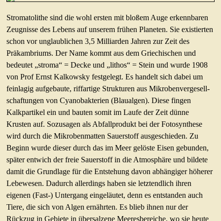
Stromatolithe sind die wohl ersten mit bloßem Auge erkennbaren
Zeugnisse des Lebens auf unserem frühen Planeten. Sie existierten
schon vor unglaublichen 3,5 Milliarden Jahren zur Zeit des
Präkambriums. Der Name kommt aus dem Griechischen und
bedeutet „stroma“ = Decke und „lithos“ = Stein und wurde 1908
von Prof Ernst Kalkowsky festgelegt. Es handelt sich dabei um
feinlagig aufgebaute, riffartige Strukturen aus Mikrobenvergesell-
schaftungen von Cyanobakterien (Blaualgen). Diese fingen
Kalkpartikel ein und bauten somit im Laufe der Zeit dünne
Krusten auf. Sozusagen als Abfallprodukt bei der Fotosynthese
wird durch die Mikrobenmatten Sauerstoff ausgeschieden. Zu
Beginn wurde dieser durch das im Meer gelöste Eisen gebunden,
später entwich der freie Sauerstoff in die Atmosphäre und bildete
damit die Grundlage für die Entstehung davon abhängiger höherer
Lebewesen. Dadurch allerdings haben sie letztendlich ihren
eigenen (Fast-) Untergang eingeläutet, denn es entstanden auch
Tiere, die sich von Algen ernährten. Es blieb ihnen nur der
Rückzug in Gebiete in übersalzene Meeresbereiche, wo sie heute