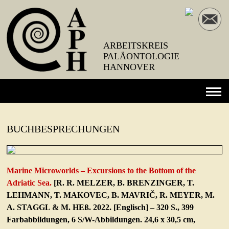
ARBEITSKREIS
PALÄONTOLOGIE
HANNOVER
NEWS
BUCHBESPRECHUNGEN
VERANSTALTUNGEN
EXKURSIONEN
Marine Microworlds – Excursions to the Bottom of the
VEREIN
Adriatic Sea.
[R. R. MELZER, B. BRENZINGER, T.
Beschlüsse
LEHMANN, T. MAKOVEC, B. MAVRIČ, R. MEYER, M.
A. STAGGL & M. HEß. 2022. [Englisch] – 320 S., 399
Mitglied werden
Farbabbildungen, 6 S/W-Abbildungen. 24,6 x 30,5 cm,
Vereinssatzung