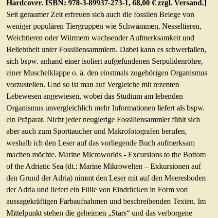
Hardcover. ISBN: 978-3-89937-273-1, 68,00 € zzgl. Versand.]
FOSSILIEN
Seit geraumer Zeit erfreuen sich auch die fossilen Belege von
weniger populären Tiergruppen wie Schwämmen, Nesseltieren,
Was sind Fossilien
Weichtieren oder Würmern wachsender Aufmerksamkeit und
Fundstellen
Beliebtheit unter Fossiliensammlern. Dabei kann es schwerfallen,
Fossilfunde
sich bspw. anhand einer isoliert aufgefundenen Serpulidenröhre,
einer Muschelklappe o. ä. den einstmals zugehörigen Organismus
Präparation
vorzustellen. Und so ist man auf Vergleiche mit rezenten
APH-AUSSTELLUNG
Lebewesen angewiesen, wobei das Studium am lebenden
Organismus unvergleichlich mehr Informationen liefert als bspw.
Fossilienausstellung
ein Präparat. Nicht jeder neugierige Fossiliensammler fühlt sich
Präparationswerkstatt
aber auch zum Sporttaucher und Makrofotografen berufen,
APH-PUBLIKATIONEN
weshalb ich den Leser auf das vorliegende Buch aufmerksam
machen möchte. Marine Microworlds - Excursions to the Bottom
Aktuelles APH-Heft
of the Adriatic Sea (dt.: Marine Mikrowelten – Exkursionen auf
Download alter Hefte
den Grund der Adria) nimmt den Leser mit auf den Meeresboden
Sonderhefte/-bände
der Adria und liefert ein Fülle von Eindrücken in Form von
aussagekräftigen Farbaufnahmen und beschreibenden Texten. Im
Service für Autoren
Mittelpunkt stehen die geheimen „Stars“ und das verborgene