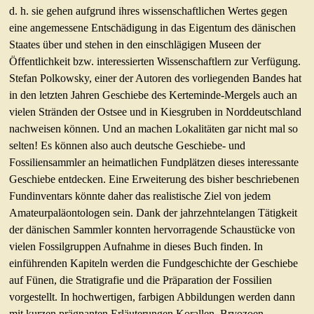
d. h. sie gehen aufgrund ihres wissenschaftlichen Wertes gegen
eine angemessene Entschädigung in das Eigentum des dänischen
Staates über und stehen in den einschlägigen Museen der
Öffentlichkeit bzw. interessierten Wissenschaftlern zur Verfügung.
Stefan Polkowsky, einer der Autoren des vorliegenden Bandes hat
in den letzten Jahren Geschiebe des Kerteminde-Mergels auch an
vielen Stränden der Ostsee und in Kiesgruben in Norddeutschland
nachweisen können. Und an machen Lokalitäten gar nicht mal so
selten! Es können also auch deutsche Geschiebe- und
Fossiliensammler an heimatlichen Fundplätzen dieses interessante
Geschiebe entdecken. Eine Erweiterung des bisher beschriebenen
Fundinventars könnte daher das realistische Ziel von jedem
Amateurpaläontologen sein. Dank der jahrzehntelangen Tätigkeit
der dänischen Sammler konnten hervorragende Schaustücke von
vielen Fossilgruppen Aufnahme in dieses Buch finden. In
einführenden Kapiteln werden die Fundgeschichte der Geschiebe
auf Fünen, die Stratigrafie und die Präparation der Fossilien
vorgestellt. In hochwertigen, farbigen Abbildungen werden dann
mit kurzen prägnanten Erläuterungen Korallen, Bryozoen,