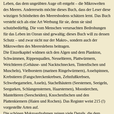
LITERATUR/LINKS
Leben, das dem ungeübten Auge oft entgeht – die Mikrowelten
des Meeres. Andererseits möchte dieses Buch, dass der Leser diese
Buchbesprechungen
winzigen Schönheiten des Meeresbodens schätzen lernt. Das Buch
Literaturhinweise
versteht sich als eine Art Werbung für sie, denn sie sind
Links
schutzbedürftig. Die vom Menschen verursachten Bedrohungen
für das Leben im Ozean sind gewaltig; dieses Buch will zu dessen
GEO KARTEN
Schutz – und zwar nicht nur der Makro-, sondern auch der
APH-JUNIOR
Mikrowelten des Meereslebens beitragen.
Die Einzelkapitel widmen sich den Algen und dem Plankton,
TAUSCHEN/GESUCHE
Schwämmen, Rippenquallen, Nesseltieren, Plattwürmern,
Weichtieren (Gehäuse- und Nacktschnecken, Tintenfischen und
KONTAKT
Muscheln), Vielborstern (marinen Ringelwürmern), Asselspinnen,
Krebstieren (Fangschreckenkrebsen, Zehnfußkrebsen,
Schwebegarnelen, Asseln), Stachelhäutern (Seesternen, Seeigeln,
Seegurken, Schlangensternen, Haarsternen), Moostierchen,
Manteltieren (Seescheiden), Knochenfischen und den
Plattenkiemern (Haien und Rochen). Das Register weist 215 (!)
vorgestellte Arten auf.
Die schönen Makroaufnahmen zeigen viele Details, die dem