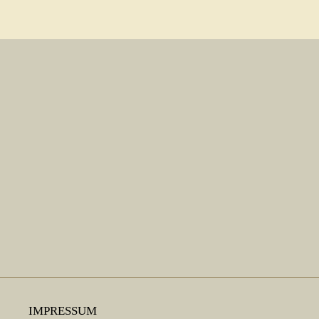
LITERATUR/LINKS
Buchbesprechungen
Literaturhinweise
Links
GEO KARTEN
APH-JUNIOR
TAUSCHEN/GESUCHE
KONTAKT
IMPRESSUM