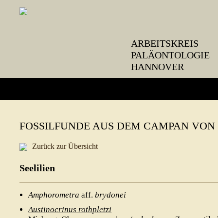
ARBEITSKREIS
PALÄONTOLOGIE
HANNOVER
NEWS
FOSSILFUNDE AUS DEM CAMPAN VO
VERANSTALTUNGEN
Zurück zur Übersicht
EXKURSIONEN
Seelilien
VEREIN
Beschlüsse
Amphorometra
aff.
brydonei
Mitglied werden
Austinocrinus rothpletzi
Vereinssatzung