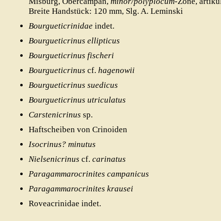
Misburg, Obercampan,
minor/polyplocum
-Zone, artikul
Breite Handstück: 120 mm, Slg. A. Leminski
FOSSILIEN
Bourgueticrinidae
indet.
Was sind Fossilien
Bourgueticrinus ellipticus
Fundstellen
Bourgueticrinus fischeri
Fossilfunde
Bourgueticrinus
cf.
hagenowii
Präparation
Bourgueticrinus suedicus
APH-AUSSTELLUNG
Bourgueticrinus utriculatus
Fossilienausstellung
Carstenicrinus
sp.
Präparationswerkstatt
Haftscheiben von Crinoiden
Isocrinus? minutus
APH-PUBLIKATIONEN
Nielsenicrinus
cf.
carinatus
Aktuelles APH-Heft
Paragammarocrinites campanicus
Download alter Hefte
Paragammarocrinites krausei
Sonderhefte/-bände
Roveacrinidae indet.
Service für Autoren