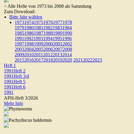
< Alle Hefte von 1973 bis 2008 als Sammlung
Zum Download:
Bitte Jahr wählen
1973
1974
1975
1976
1977
1978
1979
1980
1981
1982
1983
1984
1985
1986
1987
1988
1989
1990
1991
1992
1993
1994
1995
1996
1997
1998
1999
2000
2001
2002
2003
2004
2005
2006
2007
2008
2009
2010
2011
2012
2013
2014
2015
2016
2017
2018
2019
2020
2021
2022
2023
Heft 1
1991
Heft 2
1991
Heft 3/4
1991
Heft 5
1991
Heft 6
1991
APH-Heft 3/2026
Mehr Info