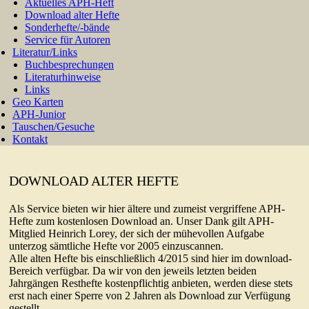
Aktuelles APH-Heft
Download alter Hefte
Sonderhefte/-bände
Service für Autoren
Literatur/Links
Buchbesprechungen
Literaturhinweise
Links
Geo Karten
APH-Junior
Tauschen/Gesuche
Kontakt
DOWNLOAD ALTER HEFTE
Als Service bieten wir hier ältere und zumeist vergriffene APH-
Hefte zum kostenlosen Download an. Unser Dank gilt APH-
Mitglied Heinrich Lorey, der sich der mühevollen Aufgabe
unterzog sämtliche Hefte vor 2005 einzuscannen.
Alle alten Hefte bis einschließlich 4/2015 sind hier im download-
Bereich verfügbar. Da wir von den jeweils letzten beiden
Jahrgängen Resthefte kostenpflichtig anbieten, werden diese stets
erst nach einer Sperre von 2 Jahren als Download zur Verfügung
gestellt.