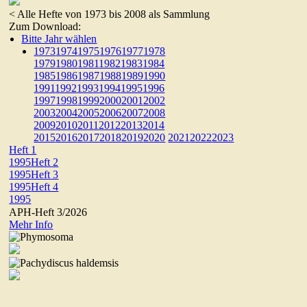
< Alle Hefte von 1973 bis 2008 als Sammlung
Zum Download:
Bitte Jahr wählen
1973
1974
1975
1976
1977
1978
1979
1980
1981
1982
1983
1984
1985
1986
1987
1988
1989
1990
1991
1992
1993
1994
1995
1996
1997
1998
1999
2000
2001
2002
2003
2004
2005
2006
2007
2008
2009
2010
2011
2012
2013
2014
2015
2016
2017
2018
2019
2020
2021
2022
2023
Heft 1
1995
Heft 2
1995
Heft 3
1995
Heft 4
1995
APH-Heft 3/2026
Mehr Info