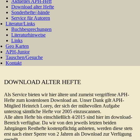
Aktuelles APH-Heft
Download alter Hefte
Sonderhefte/-bände
Service für Autoren
Literatur/Links
Buchbesprechungen
Literaturhinweise
Links
Geo Karten
APH-Junior
Tauschen/Gesuche
Kontakt
DOWNLOAD ALTER HEFTE
Als Service bieten wir hier ältere und zumeist vergriffene APH-
Hefte zum kostenlosen Download an. Unser Dank gilt APH-
Mitglied Heinrich Lorey, der sich der mühevollen Aufgabe
unterzog sämtliche Hefte vor 2005 einzuscannen.
Alle alten Hefte bis einschließlich 4/2015 sind hier im download-
Bereich verfügbar. Da wir von den jeweils letzten beiden
Jahrgängen Resthefte kostenpflichtig anbieten, werden diese stets
erst nach einer Sperre von 2 Jahren als Download zur Verfügung
gestellt.