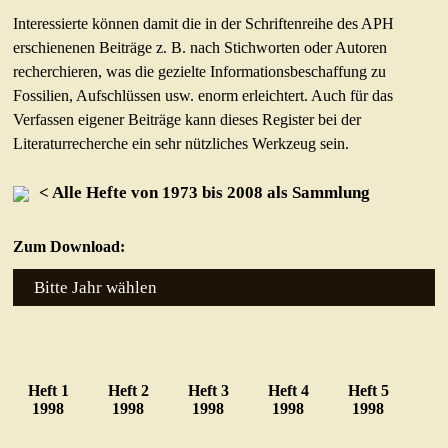
LITERATUR/LINKS
Interessierte können damit die in der Schriftenreihe des APH
Buchbesprechungen
erschienenen Beiträge z. B. nach Stichworten oder Autoren
Literaturhinweise
recherchieren, was die gezielte Informationsbeschaffung zu
Fossilien, Aufschlüssen usw. enorm erleichtert. Auch für das
Links
Verfassen eigener Beiträge kann dieses Register bei der
GEO KARTEN
Literaturrecherche ein sehr nützliches Werkzeug sein.
APH-JUNIOR
< Alle Hefte von 1973 bis 2008 als Sammlung
TAUSCHEN/GESUCHE
Zum Download:
KONTAKT
Bitte Jahr wählen
Heft 1
Heft 2
Heft 3
Heft 4
Heft 5
1998
1998
1998
1998
1998