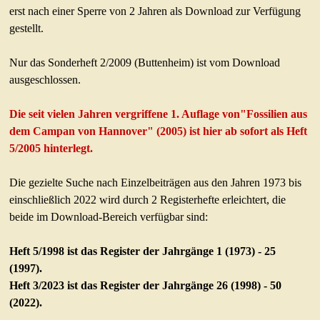
erst nach einer Sperre von 2 Jahren als Download zur Verfügung
FOSSILIEN
gestellt.
Was sind Fossilien
Nur das Sonderheft 2/2009 (Buttenheim) ist vom Download
Fundstellen
ausgeschlossen.
Fossilfunde
Präparation
Die seit vielen Jahren vergriffene 1. Auflage von"Fossilien aus
dem Campan von Hannover" (2005) ist hier ab sofort als Heft
APH-AUSSTELLUNG
5/2005 hinterlegt.
Fossilienausstellung
Präparationswerkstatt
Die gezielte Suche nach Einzelbeiträgen aus den Jahren 1973 bis
einschließlich 2022 wird durch 2 Registerhefte erleichtert, die
APH-PUBLIKATIONEN
beide im Download-Bereich verfügbar sind:
Aktuelles APH-Heft
Heft 5/1998 ist das Register der Jahrgänge 1 (1973) - 25
Download alter Hefte
(1997).
Sonderhefte/-bände
Heft 3/2023 ist das Register der Jahrgänge 26 (1998) - 50
Service für Autoren
(2022).