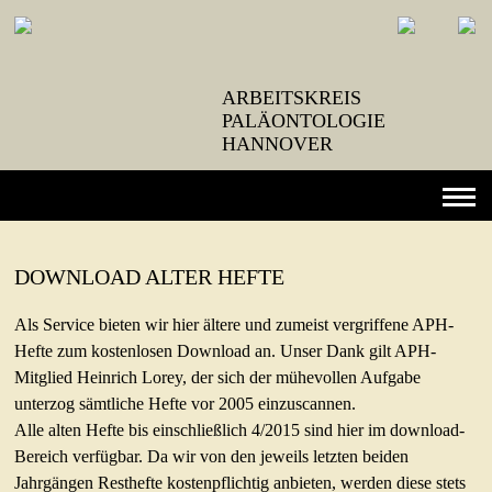
ARBEITSKREIS
PALÄONTOLOGIE
HANNOVER
NEWS
DOWNLOAD ALTER HEFTE
VERANSTALTUNGEN
Als Service bieten wir hier ältere und zumeist vergriffene APH-
EXKURSIONEN
Hefte zum kostenlosen Download an. Unser Dank gilt APH-
Mitglied Heinrich Lorey, der sich der mühevollen Aufgabe
VEREIN
unterzog sämtliche Hefte vor 2005 einzuscannen.
Beschlüsse
Alle alten Hefte bis einschließlich 4/2015 sind hier im download-
Mitglied werden
Bereich verfügbar. Da wir von den jeweils letzten beiden
Jahrgängen Resthefte kostenpflichtig anbieten, werden diese stets
Vereinssatzung